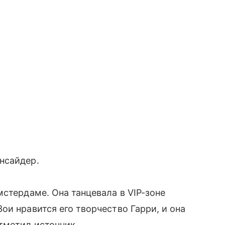
нсайдер.
мстердаме. Она танцевала в VIP-зоне
ои нравится его творчество Гарри, и она
тметил источник.