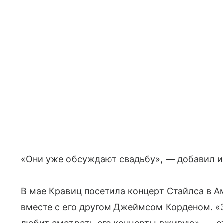
«Они уже обсуждают свадьбу», — добавил и
В мае Кравиц посетила концерт Стайлса в А
вместе с его другом Джеймсом Корденом. «З
любит смотреть его концерты вживую», — о