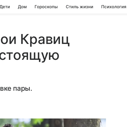
 Дети
Дом
Гороскопы
Стиль жизни
Психология
Зои Кравиц
дстоящую
вке пары.