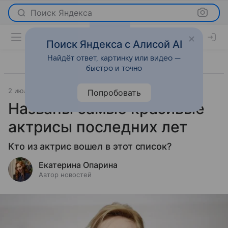
Поиск Яндекса
Поиск Яндекса с Алисой AI
Найдёт ответ, картинку или видео —
быстро и точно
2 июля 2026
Леди Mail
Светская жизнь
Попробовать
Названы самые красивые
актрисы последних лет
Кто из актрис вошел в этот список?
Екатерина Опарина
Автор новостей