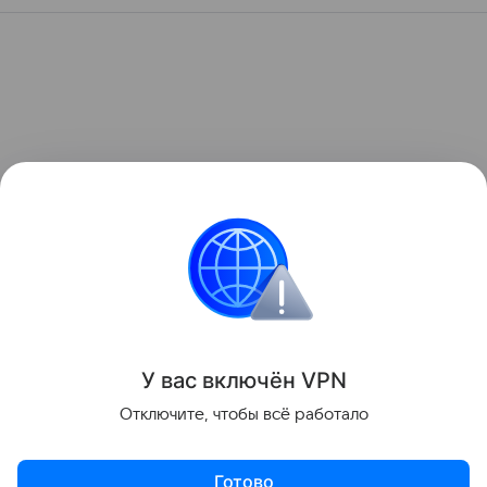
У вас включ
ён
V
P
N
Отключите, чтобы всё работало
Готово