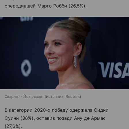
опередившей Марго Робби (26,5%).
Скарлетт Йоханссон
источник:
Reuters
В категории 2020-х победу одержала Сидни
Суини (38%), оставив позади Ану де Армас
(27,6%).