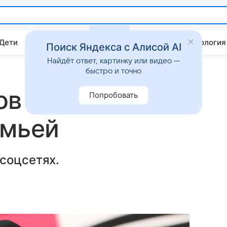
 Дети
Дом
Гороскопы
Стиль жизни
Психология
Поиск Яндекса с Алисой AI
Найдёт ответ, картинку или видео —
быстро и точно
ов выложил
Попробовать
емьей
соцсетях.