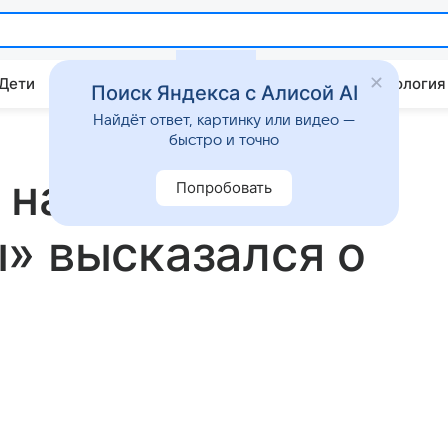
 Дети
Дом
Гороскопы
Стиль жизни
Психология
Поиск Яндекса с Алисой AI
Найдёт ответ, картинку или видео —
быстро и точно
 на рыбалке
Попробовать
» высказался о