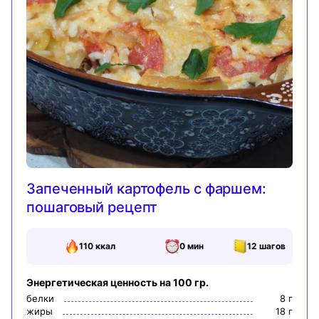
Запеченный картофель с фаршем:
пошаговый рецепт
110
ккал
0 мин
12
шагов
Энергетическая ценность на 100 гр.
белки
8
г
жиры
18
г