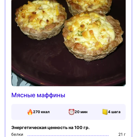
Мясные маффины
270
ккал
20 мин
4
шага
Энергетическая ценность на 100 гр.
белки
21
г