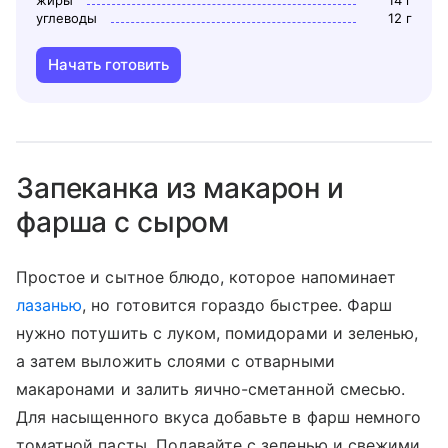
жиры
14
г
углеводы
12
г
Начать готовить
Запеканка из макарон и
фарша с сыром
Простое и сытное блюдо, которое напоминает
лазанью
, но готовится гораздо быстрее. Фарш
нужно потушить с луком, помидорами и зеленью,
а затем выложить слоями с отварными
макаронами и залить яично-сметанной смесью.
Для насыщенного вкуса добавьте в фарш немного
томатной пасты. Подавайте с зеленью и свежими