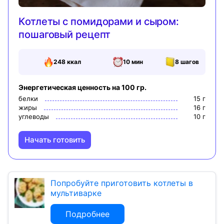
Котлеты с помидорами и сыром:
пошаговый рецепт
248
ккал
10 мин
8
шагов
Энергетическая ценность на 100 гр.
белки
15
г
жиры
16
г
углеводы
10
г
Начать готовить
Попробуйте приготовить котлеты в
мультиварке
Подробнее