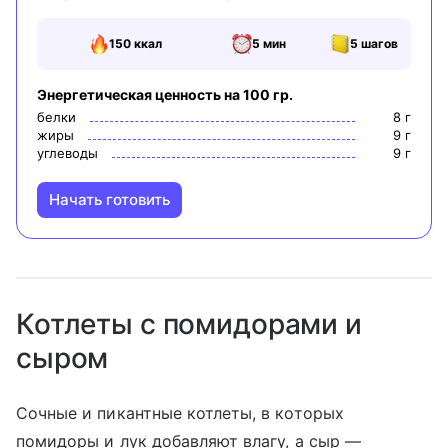
150
ккал
5 мин
5
шагов
Энергетическая ценность на 100 гр.
белки
8
г
жиры
9
г
углеводы
9
г
Начать готовить
Котлеты с помидорами и
сыром
Сочные и пикантные котлеты, в которых
помидоры и лук добавляют влагу, а сыр —