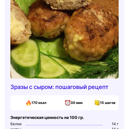
Зразы с сыром: пошаговый рецепт
170
ккал
30 мин
15
шагов
Энергетическая ценность на 100 гр.
белки
14
г