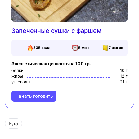
Запеченные сушки с фаршем
235
ккал
5 мин
7
шагов
Энергетическая ценность на 100 гр.
белки
10
г
жиры
12
г
углеводы
21
г
Начать готовить
Еда