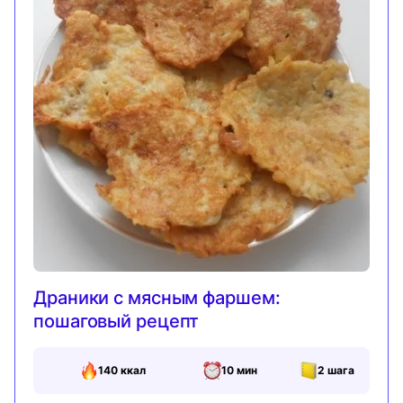
Драники с мясным фаршем:
пошаговый рецепт
140
ккал
10 мин
2
шага