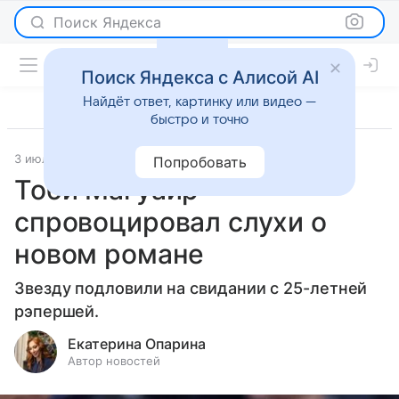
Поиск Яндекса
Поиск Яндекса с Алисой AI
Найдёт ответ, картинку или видео —
быстро и точно
3 июля 2026
Леди Mail
Светская жизнь
Попробовать
Тоби Магуайр
спровоцировал слухи о
новом романе
Звезду подловили на свидании с 25-летней
рэпершей.
Екатерина Опарина
Автор новостей