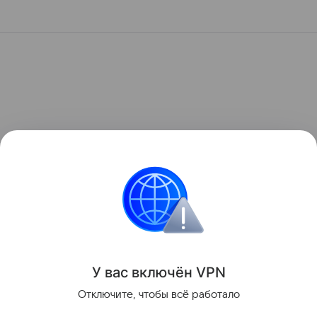
У вас включ
ён
V
P
N
Отключите, чтобы всё работало