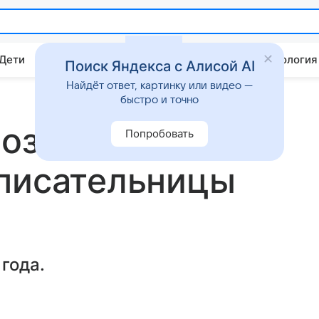
 Дети
Дом
Гороскопы
Стиль жизни
Психология
Поиск Яндекса с Алисой AI
Найдёт ответ, картинку или видео —
быстро и точно
возможная
Попробовать
 писательницы
года.