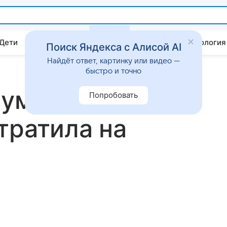
 Дети
Дом
Гороскопы
Стиль жизни
Психология
Поиск Яндекса с Алисой AI
Найдёт ответ, картинку или видео —
быстро и точно
сумма, которую
Попробовать
тратила на