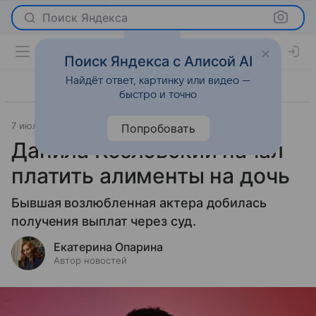
Поиск Яндекса
Поиск Яндекса с Алисой AI
Найдёт ответ, картинку или видео —
быстро и точно
7 июля 2026
Леди Mail
Светская жизнь
Попробовать
Данила Козловский начал
платить алименты на дочь
Бывшая возлюбленная актера добилась
получения выплат через суд.
Екатерина Опарина
Автор новостей