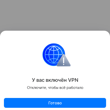
У вас включ
ён
V
P
N
Отключите, чтобы всё работало
Готово