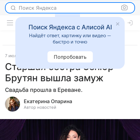
Поиск Яндекса
Поиск Яндекса с Алисой AI
Найдёт ответ, картинку или видео —
быстро и точно
7 июля 2026
Леди Mail
Светская жизнь
Попробовать
Старшая сестра Зепюр
Брутян вышла замуж
Свадьба прошла в Ереване.
Екатерина Опарина
Автор новостей