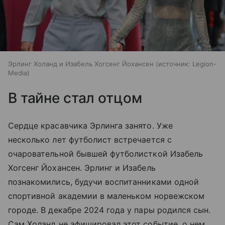
Эрлинг Холанд и Изабель Хогсенг Йохансен
источник:
Legion-
Media
В тайне стал отцом
Сердце красавчика Эрлинга занято. Уже
несколько лет футболист встречается с
очаровательной бывшей футболисткой Изабель
Хогсенг Йохансен. Эрлинг и Изабель
познакомились, будучи воспитанниками одной
спортивной академии в маленьком норвежском
городе. В декабре 2024 года у пары родился сын.
Сам Холанд не афишировал этот событие, о нем