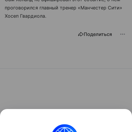
проговорился главный тренер «Манчестер Сити»
Хосеп Гвардиола.
Поделиться