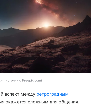
ся.
источник:
Freepik.com
ый аспект между
ретроградным
емя окажется сложным для общения.