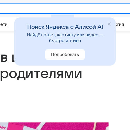
Дети
Дом
Гороскопы
Стиль жизни
Психология
Поиск Яндекса с Алисой AI
Найдёт ответ, картинку или видео —
быстро и точно
в и Вера
Попробовать
 родителями