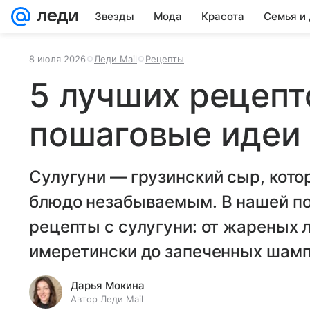
Звезды
Мода
Красота
Семья и
8 июля 2026
Леди Mail
Рецепты
5 лучших рецепто
пошаговые идеи 
Сулугуни — грузинский сыр, котор
блюдо незабываемым. В нашей по
рецепты с сулугуни: от жареных 
имеретински до запеченных шамп
Дарья Мокина
Автор Леди Mail