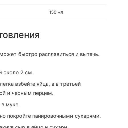
150 мл
товления
 может быстро расплавиться и вытечь.
 около 2 см.
легка взбейте яйца, а в третьей
ой и черным перцем.
 в муке.
ьно покройте панировочными сухарями.
акнув сыр в яйцо и сухари.