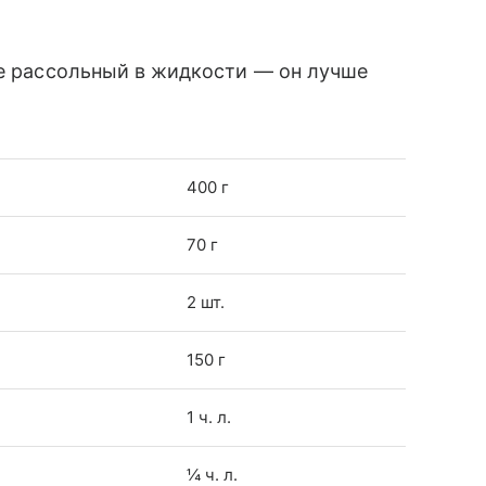
не рассольный в жидкости — он лучше
400 г
70 г
2 шт.
150 г
1 ч. л.
¼ ч. л.