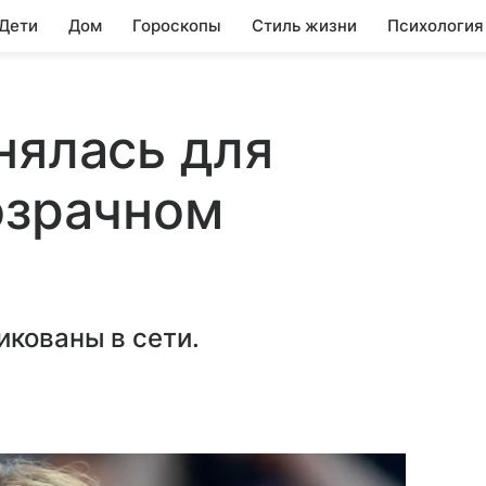
 Дети
Дом
Гороскопы
Стиль жизни
Психология
нялась для
озрачном
икованы в сети.