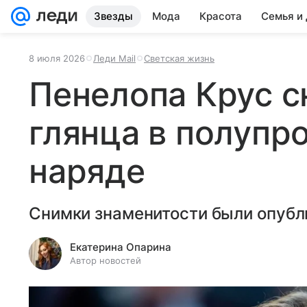
Звезды
Мода
Красота
Семья и
8 июля 2026
Леди Mail
Светская жизнь
Пенелопа Крус с
глянца в полупр
наряде
Снимки знаменитости были опубл
Екатерина Опарина
Автор новостей