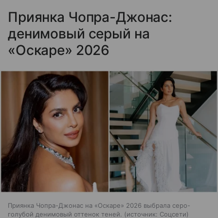
Приянка Чопра-Джонас:
денимовый серый на
«Оскаре» 2026
Приянка Чопра-Джонас на «Оскаре» 2026 выбрала серо-
голубой денимовый оттенок теней.
источник:
Соцсети