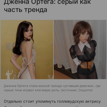
Дженна Ортега: серый как
часть тренда
Дженна Ортега стала иконой тренда «уставшая девочка», где
серые тени играют ключевую роль.
источник:
Соцсети
Отдельно стоит упомянуть голливудскую актрису