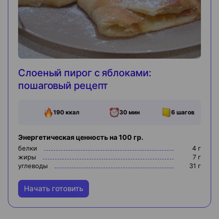
Слоеный пирог с яблоками:
пошаговый рецепт
190
ккал
30 мин
6
шагов
Энергетическая ценность на 100 гр.
белки
4
г
жиры
7
г
углеводы
31
г
Начать готовить