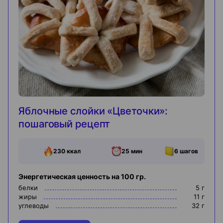
Яблочные слойки «Цветочки»:
пошаговый рецепт
230
ккал
25 мин
6
шагов
Энергетическая ценность на 100 гр.
белки
5
г
жиры
11
г
углеводы
32
г