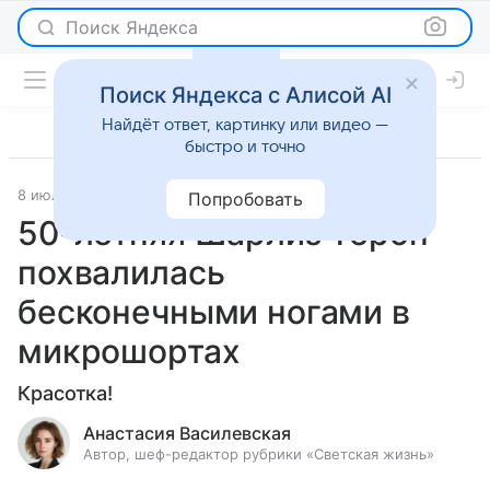
Поиск Яндекса
Поиск Яндекса с Алисой AI
Найдёт ответ, картинку или видео —
быстро и точно
8 июля 2026
Леди Mail
Светская жизнь
Попробовать
50-летняя Шарлиз Терон
похвалилась
бесконечными ногами в
микрошортах
Красотка!
Анастасия Василевская
Автор, шеф-редактор рубрики «Светская жизнь»