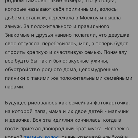
родном Тамбове такие номера, что у людей,
которые называют себя приличными, волосы
дыбом вставили, переехала в Москву и вышла
замуж. За положительного и правильного.
Знакомые и друзья наивно полагали, что девушка
свое отгуляла, перебесилась, мол, а теперь будет
строить крепкую и счастливую семью. Поначалу
все будто бы так и было: вкусные ужины,
обустройство родного дома, целомудренные
пикники с такими же положительными семейными
парами.
Будущее рисовалось как семейная фотокарточка,
на которой папа, мама и их двое детей - мальчик
и девочка. Вся эта идиллия кончилась, когда в
гости приехал двоюродный брат мужа. Человек с
копной
темных волос
, очень красивой улыбкой и