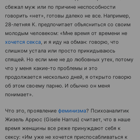
сбежал муж или по причине неспособности
говорить «нет», готовы далеко не все. Например,
28-летняя К. предпочитает объясниться со своим
молодым человеком: «Мне время от времени не
хочется секса
, и я иду на обман: говорю, что
слишком устала или просто прикидываюсь
спящей. Но если мне не до любовных утех, потому
что у меня какие-то проблемы и это
продолжается несколько дней, я открыто говорю
об этом своему парню. И обычно он меня
понимает».
Что это, проявление
феминизма
? Психоаналитик
Жизель Аррюс (Gisele Harrus) cчитает, что в наше
время женщины все реже принуждают себя к
сексу: «Им уже не хочется приспосабливаться к