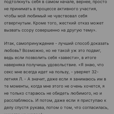
подтолкнуть себя в самом начале, вернее, просто
не принимать в процессе активного участия,
чтобы мой любимый не чувствовал себя
отвергнутым. Кроме того, жесткий отказ может
вызвать ссору совершенно на другую тему».
Итак, самопринуждение - лучший способ доказать
любовь? Возможно, но не такой уж это подвиг,
ведь если позволить себя «завести», в итоге
наверняка получишь удовольствие. «Я знаю, что
секс мне всегда идет на пользу, - уверяет 32-
летняя Л. - А значит, даже если я занимаюсь им в
те моменты, когда мне этого не очень хочется, я
не только стараюсь не обидеть любимого, но и
расслабляюсь. И потом, даже если я приступаю к
делу спустя рукава, потом о том, что согласилась,