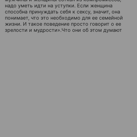
надо уметь идти на уступки. Если женщина
способна принуждать себя к сексу, значит, она
понимает, что это необходимо для ее семейной
жизни. И такое поведение просто говорит о ее
зрелости и мудрости».Что они об этом думают