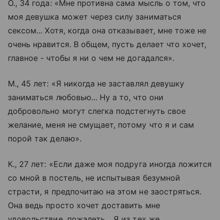
О., 34 года: «Мне противна сама мысль о том, что
моя девушка может через силу заниматься
сексом... Хотя, когда она отказывает, мне тоже не
очень нравится. В общем, пусть делает что хочет,
главное - чтобы я ни о чем не догадался».
М., 45 лет: «Я никогда не заставлял девушку
заниматься любовью... Ну а то, что они
добровольно могут слегка подстегнуть свое
желание, меня не смущает, потому что я и сам
порой так делаю».
К., 27 лет: «Если даже моя подруга иногда ложится
со мной в постель, не испытывая безумной
страсти, я предпочитаю на этом не заостряться.
Она ведь просто хочет доставить мне
удовольствие, пожалеть... Я из тех же