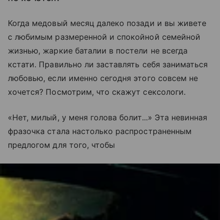
Когда медовый месяц далеко позади и вы живете
с любимым размеренной и спокойной семейной
жизнью, жаркие баталии в постели не всегда
кстати. Правильно ли заставлять себя заниматься
любовью, если именно сегодня этого совсем не
хочется? Посмотрим, что скажут сексологи.
«Нет, милый, у меня голова болит...» Эта невинная
фразочка стала настолько распространенным
предлогом для того, чтобы