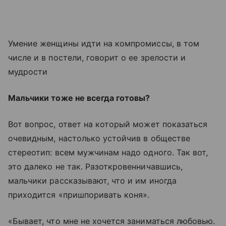
Умение женщины идти на компромиссы, в том
числе и в постели, говорит о ее зрелости и
мудрости
Мальчики тоже не всегда готовы?
Вот вопрос, ответ на который может показаться
очевидным, настолько устойчив в обществе
стереотип: всем мужчинам надо одного. Так вот,
это далеко не так. Разоткровенничавшись,
мальчики рассказывают, что и им иногда
приходится «пришпоривать коня».
«Бывает, что мне не хочется заниматься любовью.