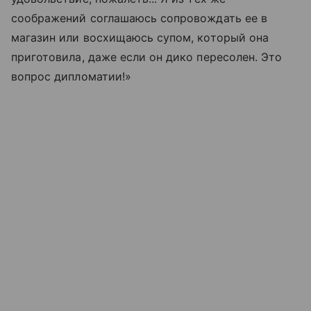
соображений соглашаюсь сопровождать ее в
магазин или восхищаюсь супом, который она
приготовила, даже если он дико пересолен. Это
вопрос дипломатии!»