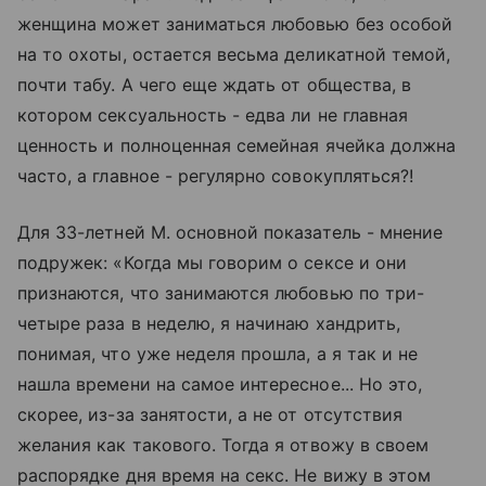
женщина может заниматься любовью без особой
на то охоты, остается весьма деликатной темой,
почти табу. А чего еще ждать от общества, в
котором сексуальность - едва ли не главная
ценность и полноценная семейная ячейка должна
часто, а главное - регулярно совокупляться?!
Для 33-летней М. основной показатель - мнение
подружек: «Когда мы говорим о сексе и они
признаются, что занимаются любовью по три-
четыре раза в неделю, я начинаю хандрить,
понимая, что уже неделя прошла, а я так и не
нашла времени на самое интересное... Но это,
скорее, из-за занятости, а не от отсутствия
желания как такового. Тогда я отвожу в своем
распорядке дня время на секс. Не вижу в этом