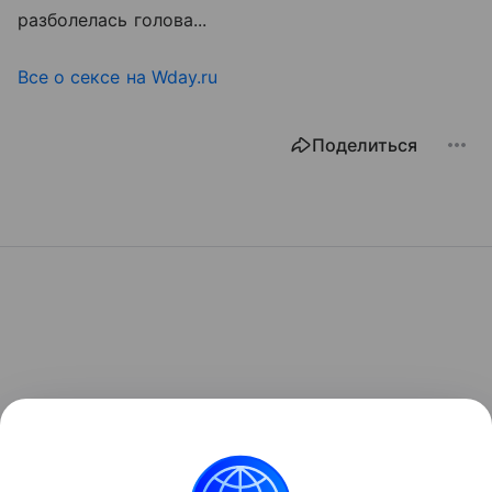
разболелась голова...
Все о сексе на Wday.ru
Поделиться