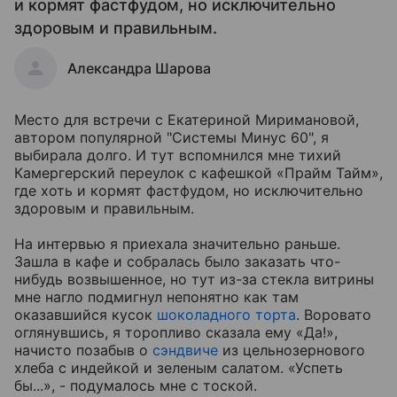
и кормят фастфудом, но исключительно
здоровым и правильным.
Александра Шарова
Место для встречи с Екатериной Миримановой,
автором популярной "Системы Минус 60", я
выбирала долго. И тут вспомнился мне тихий
Камергерский переулок с кафешкой «Прайм Тайм»,
где хоть и кормят фастфудом, но исключительно
здоровым и правильным.
На интервью я приехала значительно раньше.
Зашла в кафе и собралась было заказать что-
нибудь возвышенное, но тут из-за стекла витрины
мне нагло подмигнул непонятно как там
оказавшийся кусок
шоколадного торта
. Воровато
оглянувшись, я торопливо сказала ему «Да!»,
начисто позабыв о
сэндвиче
из цельнозернового
хлеба с индейкой и зеленым салатом. «Успеть
бы...», - подумалось мне с тоской.