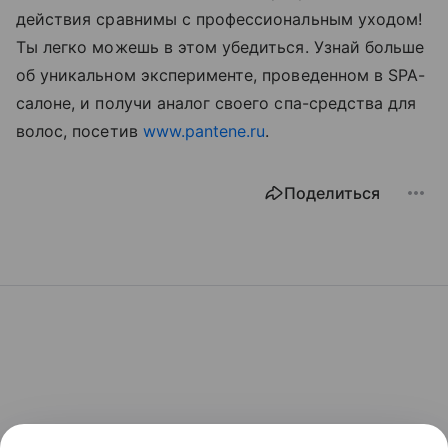
действия сравнимы с профессиональным уходом!
Ты легко можешь в этом убедиться. Узнай больше
об уникальном эксперименте, проведенном в SPA-
салоне, и получи аналог своего спа-средства для
волос, посетив
www.pantene.ru
.
Поделиться