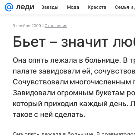
Звезды
Мода
Красота
Семья и
9 ноября 2009
Отношения
Бьет – значит лю
Она опять лежала в больнице. В 
палате завидовали ей, сочувство
Сочувствовали многочисленным п
Завидовали огромным букетам роз
который приходил каждый день. 
такое с ней сделать.
Она опять лежала в больнице. В травматолог