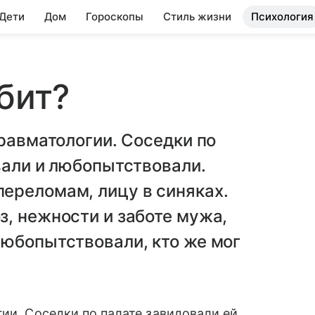
 Дети
Дом
Гороскопы
Стиль жизни
Психология
бит?
травматологии. Соседки по
вали и любопытствовали.
ереломам, лицу в синяках.
, нежности и заботе мужа,
Любопытствовали, кто же мог
ии. Соседки по палате завидовали ей,