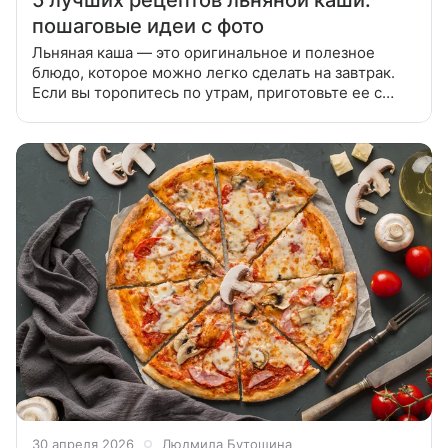
5 лучших рецептов льняной каши:
пошаговые идеи с фото
Льняная каша — это оригинальное и полезное
блюдо, которое можно легко сделать на завтрак.
Если вы торопитесь по утрам, приготовьте ее с
вечера способом без варки. В статье поделимся
лучшими рецептами льняной
30 апреля 2026
Людмила Бутошина