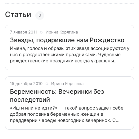
Статьи
2
7 января 2011
Ирина Корягина
Звезды, подарившие нам Рождество
Имена, голоса и образы этих звезд ассоциируются у
нас с рождественскими праздниками. Чудесные
рождественские праздники всегда украшены
песнями, фильмами и концертами. Кто из звезд
ассоциируется у нас с новогодним
15 декабря 2010
Ирина Корягина
Беременность: Вечеринки без
последствий
«Идти или не идти?» — такой вопрос задает себе
добрая половина беременных женщин в
преддверии череды новогодних вечеринок. С
одной стороны, в памяти всплывают образы
округлившихся Николь Кидман и Анджелины
Джоли,