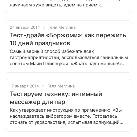
начинаем хуже видеть, идем на прием к
офтальмологу. Но какие симптомы могут стать
причиной обращения к сексологу? У нас же
24 января 2014
Геля Меглина
Тест-драйв «Боржоми»: как пережить
10 дней праздников
Самый верный способ избежать всех
гастронеприятностей, воспользоваться гениальным
советом Майи Плисецкой: «Жрать надо меньше!»
Но давайте будем честными, редко кому из нас
удается удержаться за накрытым столом и
17 января 2014
Геля Меглина
Тестируем технику: интимный
массажер для пар
Как утверждает инструкция по применению: «Вы
наслаждаетесь вибратором вместе. Готовьтесь
стонать от удовольствия, испытывая волнующий
оргазм, который вы захотите испытать снова и
снова». Похоже на вызов! Ну что