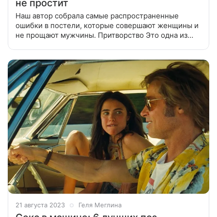
не простит
Наш автор собрала самые распространенные
ошибки в постели, которые совершают женщины и
не прощают мужчины. Притворство Это одна из
главных ошибок в сексе, которые совершают
женщины. Имитация оргазма, фальшивые
страстные
21 августа 2023
Геля Меглина