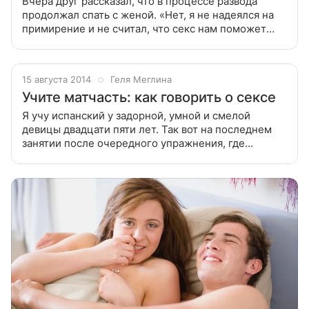
Вчера друг рассказал, что в процессе развода
продолжал спать с женой. «Нет, я не надеялся на
примирение и не считал, что секс нам поможет
вновь сблизиться, — буднично рассказывает он мне
за чашкой кофе. — Но я молодой,
15 августа 2014
Геля Меглина
Учите матчасть: как говорить о сексе
Я учу испанский у задорной, умной и смелой
девицы двадцати пяти лет. Так вот на последнем
занятии после очередного упражнения, где
требовалось переводить фразочки типа «Мама
мыла раму, а по воскресеньям мы ходим