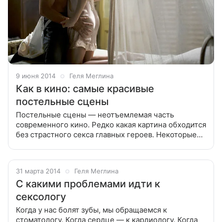
9 июня 2014
Геля Меглина
Как в кино: самые красивые
постельные сцены
Постельные сцены — неотъемлемая часть
современного кино. Редко какая картина обходится
без страстного секса главных героев. Некоторые
сцены сняты так, что их немедленно хочется
воплотить в жизнь с любимым человеком,
31 марта 2014
Геля Меглина
С какими проблемами идти к
сексологу
Когда у нас болят зубы, мы обращаемся к
стоматологу. Когда сердце — к кардиологу. Когда