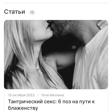
Статьи
15
13 октября 2023
Геля Меглина
Тантрический секс: 6 поз на пути к
блаженству