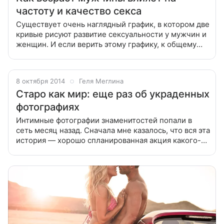
частоту и качество секса
Существует очень наглядный график, в котором две
кривые рисуют развитие сексуальности у мужчин и
женщин. И если верить этому графику, к общему
знаменателю мы приходим где-то после 30 и
гармонично сосуществуем до
8 октября 2014
Геля Меглина
Старо как мир: еще раз об украденных
фотографиях
Интимные фотографии знаменитостей попали в
сеть месяц назад. Сначала мне казалось, что вся эта
история — хорошо спланированная акция какого-то
злого гения пиара, и снимки были сделаны лишь
для того, чтобы звезды