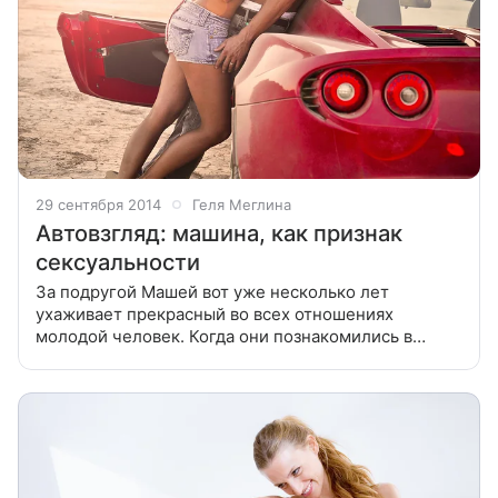
29 сентября 2014
Геля Меглина
Автовзгляд: машина, как признак
сексуальности
За подругой Машей вот уже несколько лет
ухаживает прекрасный во всех отношениях
молодой человек. Когда они познакомились в
клубе, юноша был так сражен Машиными карими
глазами, что читал ей стихи прямо на танцполе,