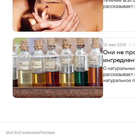
течение всег
рассказывает 
Наносите дух
12 мая 2016
Они не пр
ингредиен
О натуральных
рассказывает 
натуральное п
некоторые из 
Mail.Ru
О компании
Реклама