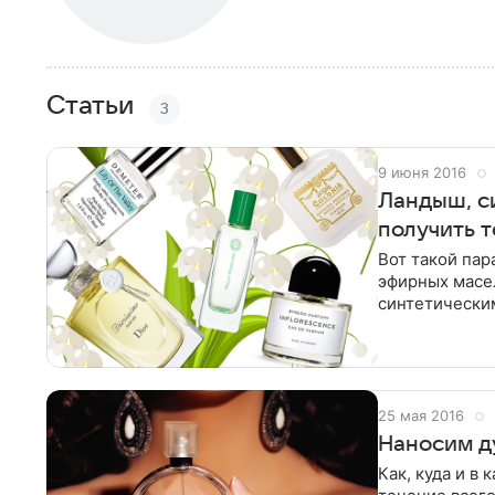
Статьи
3
9 июня 2016
Ландыш, си
получить т
Вот такой пар
эфирных масел
синтетически
Юдов. Несмотр
25 мая 2016
Наносим д
Как, куда и в