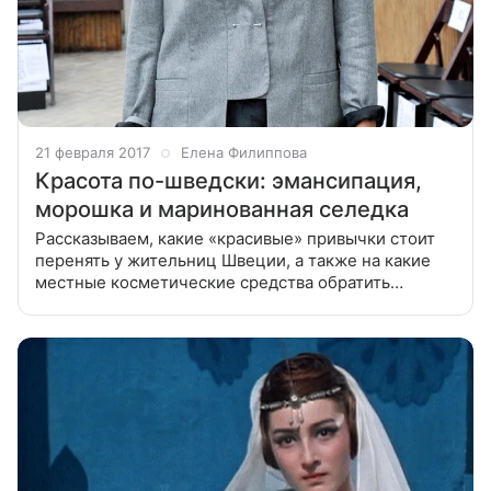
21 февраля 2017
Елена Филиппова
Красота по-шведски: эмансипация,
морошка и маринованная селедка
Рассказываем, какие «красивые» привычки стоит
перенять у жительниц Швеции, а также на какие
местные косметические средства обратить
пристальное внимание. Высокий рост, белокурые
волосы, четкие скулы и голубые глаза