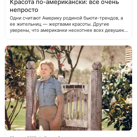
Красота по-американски: все очень
непросто
Одни считают Америку родиной бьюти-трендов, а
ее жительниц — жертвами красоты. Другие
уверены, что американки неохотнее всех девушек в
мире следуют моде, предпочитая
индивидуальность. Но истина где-то посередин