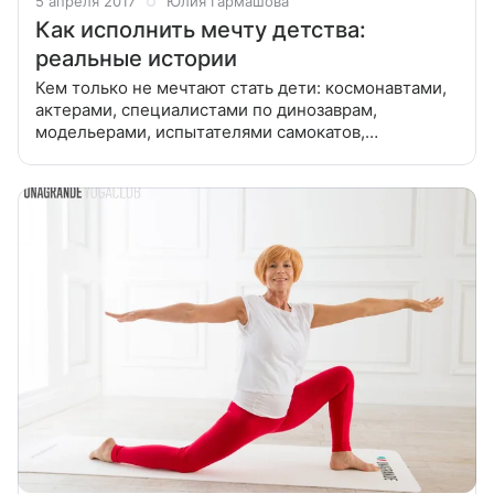
5 апреля 2017
Юлия Гармашова
Как исполнить мечту детства:
реальные истории
Кем только не мечтают стать дети: космонавтами,
актерами, специалистами по динозаврам,
модельерами, испытателями самокатов,
строителями домов из конструктора лего и так
далее. Но часто их фантазии разбиваются о