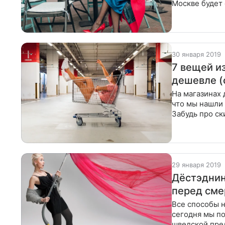
Москве будет 
«НАВОЛНЕ».
30 января 2019
7 вещей и
дешевле (
На магазинах 
что мы нашли
Забудь про ск
заказывай. н
29 января 2019
Дёстэднин
перед сме
Все способы н
сегодня мы п
шведской пре