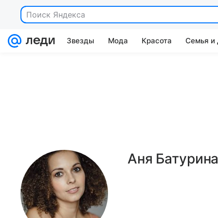
Поиск Яндекса
Звезды
Мода
Красота
Семья и
Wellness
Видео
Шопинг-гид
Аня Батурин