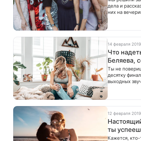
дела и расска
них на вечери
рублей
14 февраля 2019
Что надет
Беляева, 
Ты не повериш
десятку финал
выходных звуч
на барной
12 февраля 2019
Настоящий
ты успееш
Кажется, кто-