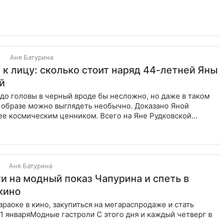
дивиться.
Аня Батурина
 к лицу: сколько стоит наряд 44-летней Яны
й
 до головы в черный вроде бы несложно, но даже в таком
образе можно выглядеть необычно. Доказано Яной
ее космическим ценником. Всего на Яне Рудковской
0 рублей,
Аня Батурина
ти на модный показ Чапурина и спеть в
кино
араоке в кино, закупиться на мегараспродаже и стать
1 январяМодные гастроли С этого дня и каждый четверг в