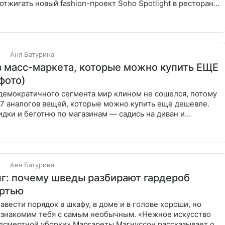
отжигать новый fashion-проект Soho Spotlight в ресторане
Аня Батурина
з масс-маркета, которые можно купить ЕЩЕ
фото)
демократичного сегмента мир клином не сошелся, потому
 7 аналогов вещей, которые можно купить еще дешевле.
идки и беготню по магазинам — садись на диван и
апример
Аня Батурина
г: почему шведы разбирают гардероб
ртью
авести порядок в шкафу, в доме и в голове хороши, но
ознакомим тебя с самым необычным. «Нежное искусство
дсмертной уборки» Маргареты Магнуссон рассказывает о