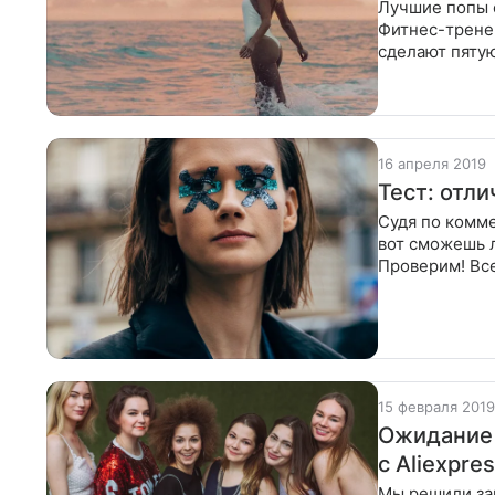
Лучшие попы 
Фитнес-тренер
сделают пятую
для фото. По 
16 апреля 2019
Тест: отл
Судя по комме
вот сможешь л
Проверим! Все
в масс-
15 февраля 2019
Ожидание 
с Aliexpre
Мы решили зак