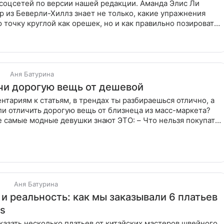
соцсетей по версии нашей редакции. Аманда Элис Ли
 из Беверли-Хиллз знает не только, какие упражнения
 точку круглой как орешек, но и как правильно позировать
крайней
Аня Батурина
ичи дорогую вещь от дешевой
нтариям к статьям, в трендах ты разбираешься отлично, а
и отличить дорогую вещь от близнеца из масс-маркета?
 самые модные девушки знают ЭТО: – Что нельзя покупать
Аня Батурина
и реальность: как мы заказывали 6 платьев
ss
азать несколько платьев от китайских мастеров швейного