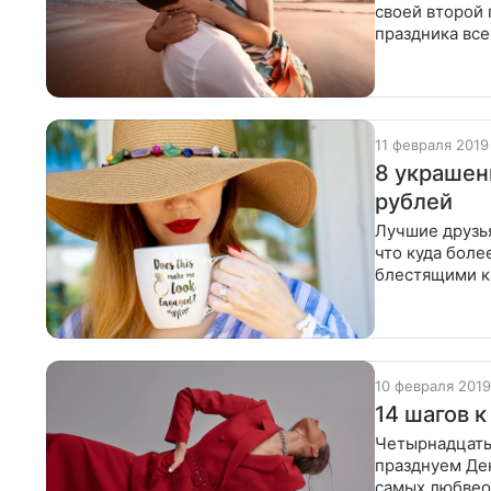
своей второй 
праздника все
впитывай идеи
11 февраля 2019
8 украшен
рублей
Лучшие друзья
что куда боле
блестящими к
количествах и
10 февраля 2019
14 шагов к
Четырнадцать,
празднуем Ден
самых любвеоб