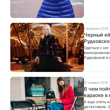
Приготовься у
1 февраля 2019
Черный ей
Рудковско
Одеться с ног
монохромном 
Рудковской и 
надето 937 05
31 января 2019
В чем пой
караоке в 
А еще спеть к
детективом. 3