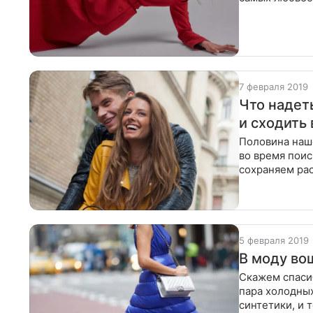
12Storeez Лю
7 февраля 2019
Что надет
и сходить 
Половина наше
во время поис
сохраняем ра
заняться на эт
5 февраля 2019
В моду во
Скажем спаси
пара холодных
синтетики, и 