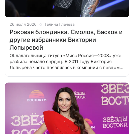
26 июля 2026
Галина Глачева
Роковая блондинка. Смолов, Басков и
другие избранники Виктории
Лопыревой
Обладательница титула «Мисс Россия—2003» уже
разбила немало сердец. В 2011 году Виктория
Лопырева часто появлялась в компании с певцом
Владом Топаловым. Девушка снялась и в клипе
музыканта «Ты придешь», где они