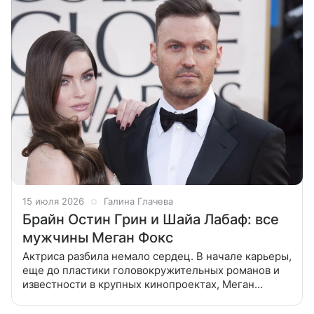
15 июля 2026
Галина Глачева
Брайн Остин Грин и Шайа Лабаф: все
мужчины Меган Фокс
Актриса разбила немало сердец. В начале карьеры,
еще до пластики головокружительных романов и
известности в крупных кинопроектах, Меган
встречалась с актером Дэвидом Галлахером. Их
уровень популярности в тот