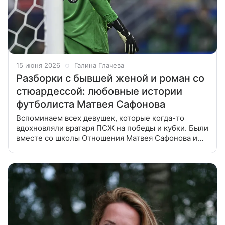
15 июня 2026
Галина Глачева
Разборки с бывшей женой и роман со
стюардессой: любовные истории
футболиста Матвея Сафонова
Вспоминаем всех девушек, которые когда-то
вдохновляли вратаря ПСЖ на победы и кубки. Были
вместе со школы Отношения Матвея Сафонова и
Анастасии Казачек, начались, когда оба были еще
очень юны. Анастасия