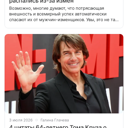
распались из-за измен
Возможно, многие думают, что потрясающая
внешность и всемирный успех автоматически
спасают их от мужчин-изменщиков. Увы, это не так.
Эмили Ратаковски В 2022 году Эмили Ратаковски
приняла решение бросить
3 июля 2026
Галина Глачева
4 цитаты 64-летнего Тома Круза о