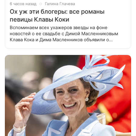
6 часов назад
Галина Глачева
Ох уж эти блогеры: все романы
певицы Клавы Коки
Вспоминаем всех ухажеров звезды на фоне
новостей о ее свадьбе с Димой Масленниковым
Клава Кока и Дима Масленников объявили о
помолвке – пара готовится сыграть свадьбу. С кем
ранее встречалась артистка?