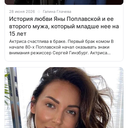
28 июня 2026
Галина Глачева
История любви Яны Поплавской и ее
второго мужа, который младше нее на
15 лет
Актриса счастлива в браке. Первый брак комом В
начале 80-х Поплавской начал оказывать знаки
внимания режиссер Сергей Гинзбург. Актриса
сначала не отвечала на его ухаживания: все же он в
то время был женат. Тем