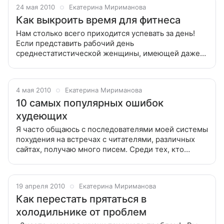
24 мая 2010
Екатерина Мириманова
Как выкроить время для фитнеса
Нам столько всего приходится успевать за день!
Если представить рабочий день
среднестатистической женщины, имеющей даже
одного ребенка, мурашки бегут по коже... Нам
столько всего приходится успевать за день! Если
4 мая 2010
Екатерина Мириманова
10 самых популярных ошибок
худеющих
Я часто общаюсь с последователями моей системы
похудения на встречах с читателями, различных
сайтах, получаю много писем. Среди тех, кто
придерживается «Минус 60», встречаются такие,
которые утверждают, будто система
19 апреля 2010
Екатерина Мириманова
Как перестать прятаться в
холодильнике от проблем