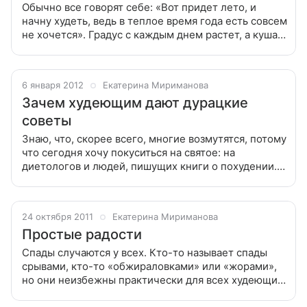
Обычно все говорят себе: «Вот придет лето, и
начну худеть, ведь в теплое время года есть совсем
не хочется». Градус с каждым днем растет, а кушать
почему-то хочется все больше. Что же
происходит? По логике вещей,
6 января 2012
Екатерина Мириманова
Зачем худеющим дают дурацкие
советы
Знаю, что, скорее всего, многие возмутятся, потому
что сегодня хочу покуситься на святое: на
диетологов и людей, пишущих книги о похудении.
Сначала хотела писать поименно, но потом
передумала. Почему считаю, что
24 октября 2011
Екатерина Мириманова
Простые радости
Спады случаются у всех. Кто-то называет спады
срывами, кто-то «обжираловками» или «жорами»,
но они неизбежны практически для всех худеющих.
И в них нет ничего плохого. Спады являются