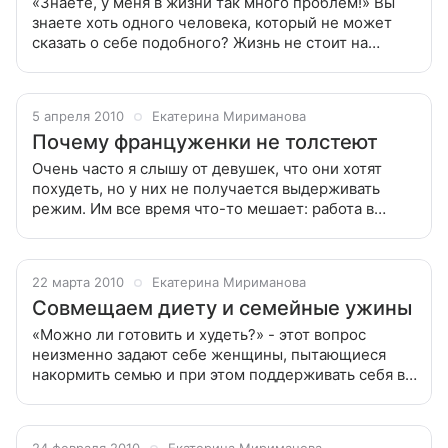
«Знаете, у меня в жизни так много проблем!» Вы
знаете хоть одного человека, который не может
сказать о себе подобного? Жизнь не стоит на
месте, с нами все время что-то происходит, и не
все события - сплошь прия
5 апреля 2010
Екатерина Мириманова
Почему француженки не толстеют
Очень часто я слышу от девушек, что они хотят
похудеть, но у них не получается выдерживать
режим. Им все время что-то мешает: работа в
офисе «от и до», близость холодильника дома,
система «все включено» на отды
22 марта 2010
Екатерина Мириманова
Совмещаем диету и семейные ужины
«Можно ли готовить и худеть?» - этот вопрос
неизменно задают себе женщины, пытающиеся
накормить семью и при этом поддерживать себя в
хорошей форме. Многие считают, что полноценное
питание семьи и снижение веса -