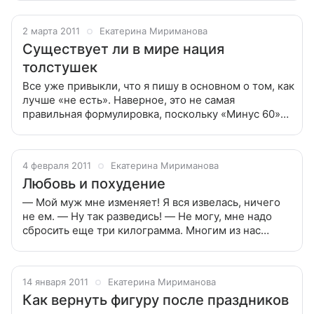
веществ — мое проклятье!», — говорит
2 марта 2011
Екатерина Мириманова
Существует ли в мире нация
толстушек
Все уже привыкли, что я пишу в основном о том, как
лучше «не есть». Наверное, это не самая
правильная формулировка, поскольку «Минус 60»
не подразумевает полных запретов на какие-либо
продукты, хотя, читая комментарии,
4 февраля 2011
Екатерина Мириманова
Любовь и похудение
— Мой муж мне изменяет! Я вся извелась, ничего
не ем. — Ну так разведись! — Не могу, мне надо
сбросить еще три килограмма. Многим из нас
подобная ситуация не кажется такой уж смешной. Я
не знаю ни одной женщины,
14 января 2011
Екатерина Мириманова
Как вернуть фигуру после праздников