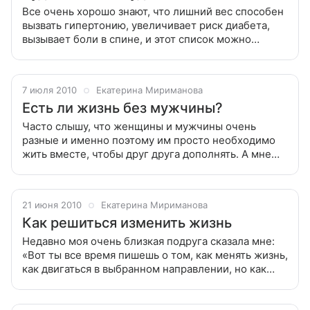
Все очень хорошо знают, что лишний вес способен
вызвать гипертонию, увеличивает риск диабета,
вызывает боли в спине, и этот список можно
продолжать очень долго. Но если сейчас нас
ничего особенно не беспокоит, мы
7 июля 2010
Екатерина Мириманова
Есть ли жизнь без мужчины?
Часто слышу, что женщины и мужчины очень
разные и именно поэтому им просто необходимо
жить вместе, чтобы друг друга дополнять. А мне
кажется, что эти наши различия преувеличиваются
умышленно, чтобы заставить женщин
21 июня 2010
Екатерина Мириманова
Как решиться изменить жизнь
Недавно моя очень близкая подруга сказала мне:
«Вот ты все время пишешь о том, как менять жизнь,
как двигаться в выбранном направлении, но как
решиться на перемены? Почему ты никогда об этом
не говоришь?» Недавно