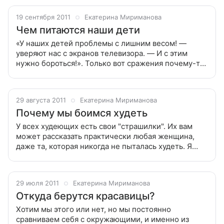
поводом задуматься: все ли вы
19 сентября 2011
Екатерина Мириманова
Чем питаются наши дети
«У наших детей проблемы с лишним весом! —
уверяют нас с экранов телевизора. — И с этим
нужно бороться!». Только вот сражения почему-то
не видно. В этом году дочка пошла в школу, и я не
перестаю поражаться. Почти
29 августа 2011
Екатерина Мириманова
Почему мы боимся худеть
У всех худеющих есть свои "страшилки". Их вам
может рассказать практически любая женщина,
даже та, которая никогда не пыталась худеть. Я
почти ежедневно вижу ужас в глазах малознакомых
окружающих, когда они слышат
29 июля 2011
Екатерина Мириманова
Откуда берутся красавицы?
Хотим мы этого или нет, но мы постоянно
сравниваем себя с окружающими, и именно из