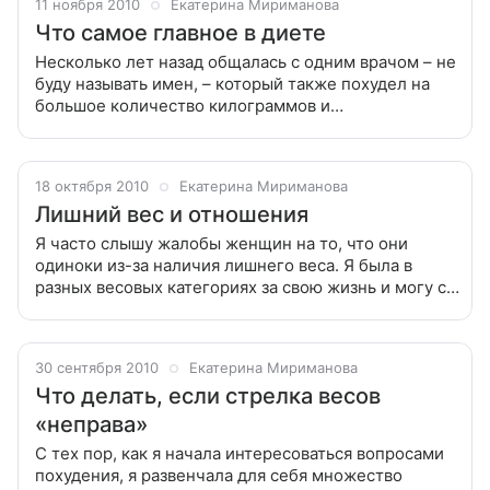
11 ноября 2010
Екатерина Мириманова
Что самое главное в диете
Несколько лет назад общалась с одним врачом – не
буду называть имен, – который также похудел на
большое количество килограммов и
позиционировал свою систему как единственную
правильную. Он позволял не очень уважительно
18 октября 2010
Екатерина Мириманова
Лишний вес и отношения
Я часто слышу жалобы женщин на то, что они
одиноки из-за наличия лишнего веса. Я была в
разных весовых категориях за свою жизнь и могу с
уверенностью сказать, что наше внутреннее
счастье никак не зависит от внешнего
30 сентября 2010
Екатерина Мириманова
Что делать, если стрелка весов
«неправа»
С тех пор, как я начала интересоваться вопросами
похудения, я развенчала для себя множество