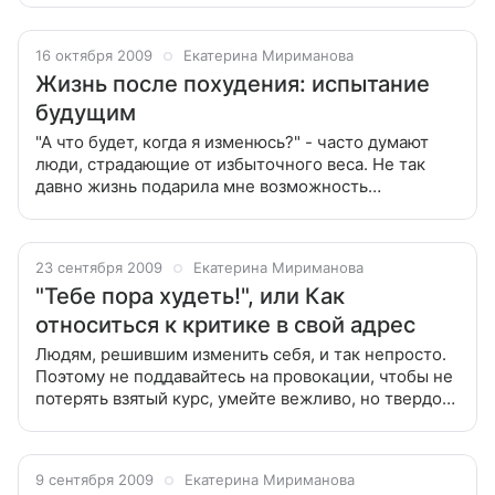
и практически ко всему
16 октября 2009
Екатерина Мириманова
Жизнь после похудения: испытание
будущим
"А что будет, когда я изменюсь?" - часто думают
люди, страдающие от избыточного веса. Не так
давно жизнь подарила мне возможность
пообщаться с человеком, который весит, как я
полагаю, более 150 кг, хотя он уверяет,
23 сентября 2009
Екатерина Мириманова
"Тебе пора худеть!", или Как
относиться к критике в свой адрес
Людям, решившим изменить себя, и так непросто.
Поэтому не поддавайтесь на провокации, чтобы не
потерять взятый курс, умейте вежливо, но твердо
защитить себя. Иногда жизнь сводит нас тесно с
людьми, у которых потребность
9 сентября 2009
Екатерина Мириманова