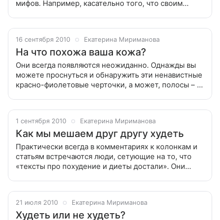
мифов. Например, касательно того, что своим
весом женщины озабочены исключительно с мая
по конец августа. С тех пор, как
16 сентября 2010
Екатерина Мириманова
На что похожа ваша кожа?
Они всегда появляются неожиданно. Однажды вы
можете проснуться и обнаружить эти ненавистные
красно-фиолетовые черточки, а может, полосы – на
животе, груди, бедрах, ягодицах или руках. Они
всегда появляются неожиданно.
1 сентября 2010
Екатерина Мириманова
Как мы мешаем друг другу худеть
Практически всегда в комментариях к колонкам и
статьям встречаются люди, сетующие на то, что
«тексты про похудение и диеты достали». Они
уверяют, что «нужно меньше жрать и больше
двигаться», тогда все будет нормально,
21 июля 2010
Екатерина Мириманова
Худеть или не худеть?