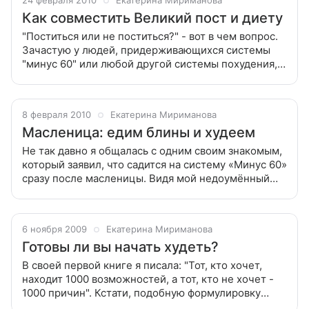
24 февраля 2010
Екатерина Мириманова
Как совместить Великий пост и диету
"Поститься или не поститься?" - вот в чем вопрос.
Зачастую у людей, придерживающихся системы
"минус 60" или любой другой системы похудения,
возникает множество вопросов, связанных с
особенными периодами в их жизни,
8 февраля 2010
Екатерина Мириманова
Масленица: едим блины и худеем
Не так давно я общалась с одним своим знакомым,
который заявил, что садится на систему «Минус 60»
сразу после масленицы. Видя мой недоумённый
взгляд, он пояснил: «Но ведь скоро наступит неделя
моих любимых блинчиков,
6 ноября 2009
Екатерина Мириманова
Готовы ли вы начать худеть?
В своей первой книге я писала: "Тот, кто хочет,
находит 1000 возможностей, а тот, кто не хочет -
1000 причин". Кстати, подобную формулировку
можно отнести не только к вопросам похудения, но