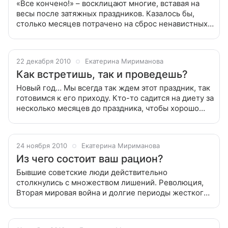
«Все кончено!» – восклицают многие, вставая на
весы после затяжных праздников. Казалось бы,
столько месяцев потрачено на сброс ненавистных
килограммов, и вот спустя две недели мы с ужасом
обнаруживаем, что все скинутое
22 декабря 2010
Екатерина Мириманова
Как встретишь, так и проведешь?
Новый год… Мы всегда так ждем этот праздник, так
готовимся к его приходу. Кто-то садится на диету за
несколько месяцев до праздника, чтобы хорошо
выглядеть к корпоративу или семейному
торжеству, кто-то продумывает
24 ноября 2010
Екатерина Мириманова
Из чего состоит ваш рацион?
Бывшие советские люди действительно
столкнулись с множеством лишений. Революция,
Вторая мировая война и долгие периоды жесткого
дефицита. Я сама отчетливо помню ужасы
перестроечных времен! Бывшие советские люди