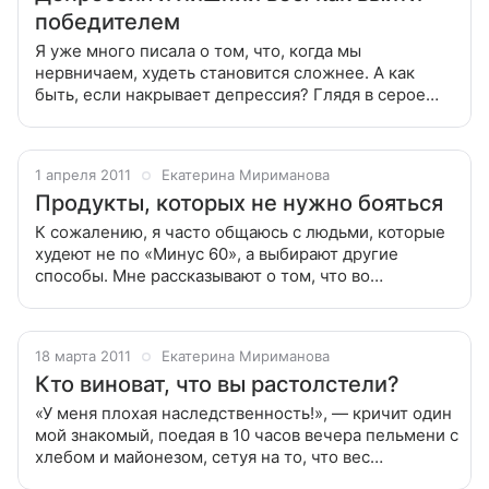
победителем
Я уже много писала о том, что, когда мы
нервничаем, худеть становится сложнее. А как
быть, если накрывает депрессия? Глядя в серое
небо, низко нависающее над Москвой, сложно не
поддаться хандре. Главная опасность
1 апреля 2011
Екатерина Мириманова
Продукты, которых не нужно бояться
К сожалению, я часто общаюсь с людьми, которые
худеют не по «Минус 60», а выбирают другие
способы. Мне рассказывают о том, что во
избежание набора веса нужно исключить из
рациона все сладкое, соленое, копченое,
18 марта 2011
Екатерина Мириманова
Кто виноват, что вы растолстели?
«У меня плохая наследственность!», — кричит один
мой знакомый, поедая в 10 часов вечера пельмени с
хлебом и майонезом, сетуя на то, что вес
неуклонно растет вверх. «Медленный обмен