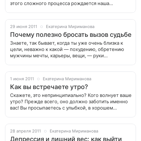
этого сложного процесса рождается наша
самооценка, иногда завышенная, но чаще всего
заниженная. По большому счету, кто решает,
какими
29 июня 2011
Екатерина Мириманова
Почему полезно бросать вызов судьбе
Знаете, так бывает, когда ты уже очень близка к
цели, неважно к какой — похудению, обретению
мужчины мечты, карьеры, вещи, — руки
опускаются, и случается кризис веры. В такие
минуты очень важно не сдаваться, бросить
1 июня 2011
Екатерина Мириманова
Как вы встречаете утро?
Скажете, это непринципиально? Кого волнует ваше
утро? Прежде всего, оно должно заботить именно
вас! Вы просыпаетесь с улыбкой, в хорошем
настроении, или думаете: «Ну вот, еще один день
настал, снова череда рутинных
28 апреля 2011
Екатерина Мириманова
Депрессия и лишний вес: как выйти