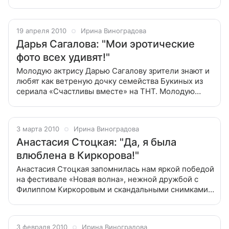
Павел мечтает о серьезных драматических ролях. У
актера Павла Деревянко очень
19 апреля 2010
Ирина Виноградова
Дарья Сагалова: "Мои эротические
фото всех удивят!"
Молодую актрису Дарью Сагалову зрители знают и
любят как ветреную дочку семейства Букиных из
сериала «Счастливы вместе» на ТНТ. Молодую
актрису Дарью Сагалову зрители знают и любят как
ветреную дочку семейства
3 марта 2010
Ирина Виноградова
Анастасия Стоцкая: "Да, я была
влюблена в Киркорова!"
Анастасия Стоцкая запомнилась нам яркой победой
на фестивале «Новая волна», нежной дружбой с
Филиппом Киркоровым и скандальными снимками с
дружеской вечеринки. С тех пор она заметно
повзрослела и почти пропала из
3 февраля 2010
Ирина Виноградова