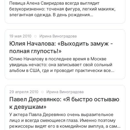
Певица Алена Свиридова всегда выглядит
безукоризненно: точеная фигура, легкий макияж,
элегантная одежда. В день рождения
исполнительницы приводим ее цитаты о красоте. О
внутренней красоте Певица считает, что внешность
19 мая 2010
Ирина Виноградова
Юлия Началова: «Выходить замуж -
полная глупость!»
Юлию Началову в последнее время в Москве
увидишь нечасто: она записывает свой сольный
альбом в США, где и проводит практически все
время. Домой Юля приезжает только изредка.
Юлию Началову в последнее время в Москве
29 апреля 2010
Ирина Виноградова
Павел Деревянко: «Я быстро остываю
к девушкам»
У актера Павла Деревянко очень выразительное
лицо и всегда смеющиеся глаза. Именно поэтому
режиссеры видят его в комедийном амплуа, а сам