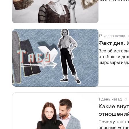
предательски
17 часов назад
Факт дня.
Все об истори
что брюки до
шаровары изд
считались
1 день назад
Какие вну
отношений,
Почему так тр
опасные устан