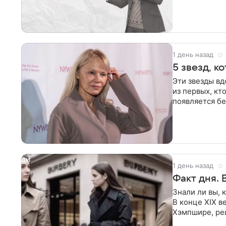
его
1 день назад
5 звезд, к
Эти звезды вд
из первых, к
появляется бе
смерти своей
1 день назад
Факт дня. 
Знали ли вы, 
В конце XIX в
Хэмпшире, реш
но