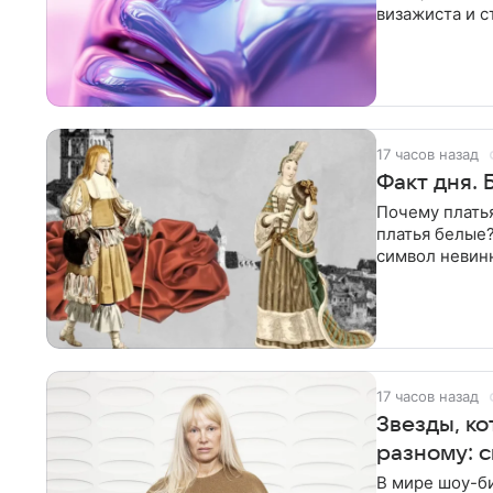
визажиста и с
17 часов назад
Факт дня.
Почему платья
платья белые?
символ невин
белого цвета
17 часов назад
Звезды, ко
разному: 
В мире шоу-би