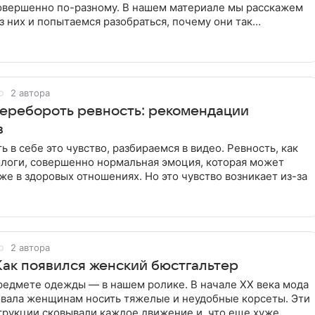
совершенно по-разному. В нашем материале мы расскажем
з них и попытаемся разобраться, почему они так
2 автора
еребороть ревность: рекомендации
в
ь в себе это чувство, разбираемся в видео. Ревность, как
ологи, совершенно нормальная эмоция, которая может
же в здоровых отношениях. Но это чувство возникает из-за
2 автора
Как появился женский бюстгальтер
редмете одежды — в нашем ролике. В начале XX века мода
овала женщинам носить тяжелые и неудобные корсеты. Эти
трукции сковывали каждое движение и, что еще хуже,