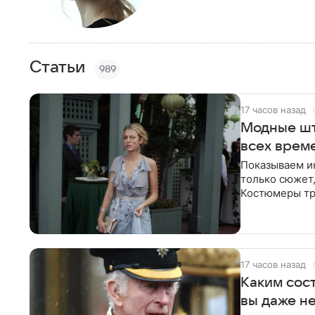
Статьи
989
17 часов назад
Модные шт
всех врем
Показываем ик
только сюжет, 
Костюмеры тра
бросается в гл
17 часов назад
Каким сост
вы даже н