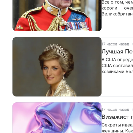
Все о том, че
короли — очен
Великобритан
17 часов назад
Лучшая Пе
В США определ
США составил
хозяйками Бе
17 часов назад
Визажист 
Секреты идеа
женщины. Как