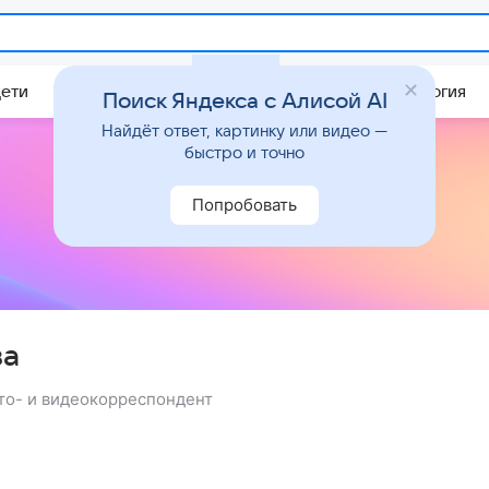
Дети
Дом
Гороскопы
Стиль жизни
Психология
Поиск Яндекса с Алисой AI
Найдёт ответ, картинку или видео —
быстро и точно
Попробовать
ва
ото- и видеокорреспондент