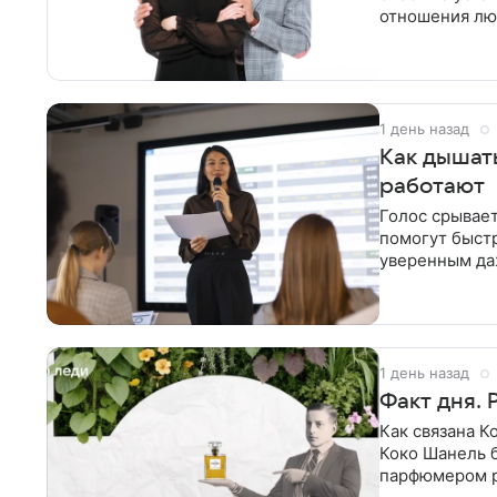
отношения лю
не каждый
1 день назад
Как дышать в стрессовой ситуации: 4 техники, которые
работают
Голос срывает
помогут быстр
уверенным да
каждому
1 день назад
Факт дня. 
Как связана К
Коко Шанель б
парфюмером р