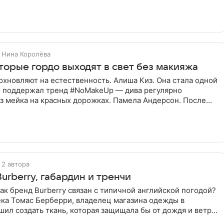
Нина Королёва
оторые гордо выходят в свет без макияжа
охновляют на естественность. Алиша Киз. Она стала одной
то поддержал тренд #NoMakeUp — дива регулярно
з мейка на красных дорожках. Памела Андерсон. После
2 автора
Burberry, габардин и тренчи
как бренд Burberry связан с типичной английской погодой?
ека Томас Берберри, владелец магазина одежды в
ил создать ткань, которая защищала бы от дождя и ветра,