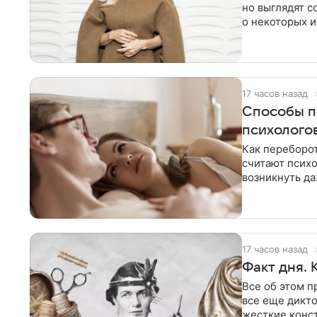
но выглядят 
о некоторых и
отличаются
17 часов назад
Способы п
психолого
Как переборот
считают псих
возникнуть да
17 часов назад
Факт дня. 
Все об этом п
все еще дикт
жесткие конс