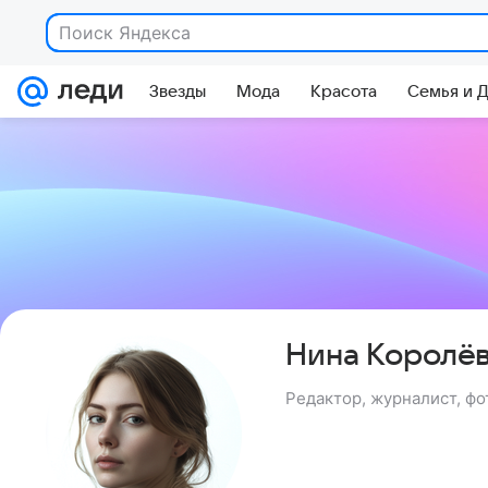
Поиск Яндекса
Звезды
Мода
Красота
Семья и 
Нина Королё
Редактор, журналист, ф