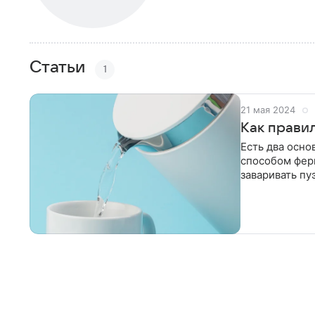
Статьи
1
21 мая 2024
Как прави
Есть два осно
способом ферм
заваривать пу
необычным вк