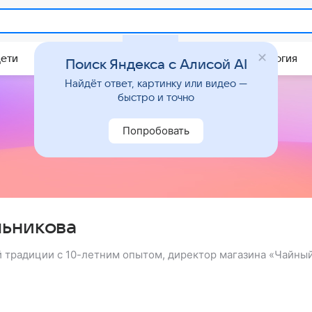
Дети
Дом
Гороскопы
Стиль жизни
Психология
Поиск Яндекса с Алисой AI
Найдёт ответ, картинку или видео —
быстро и точно
Попробовать
льникова
й традиции с 10-летним опытом, директор магазина «Чайны