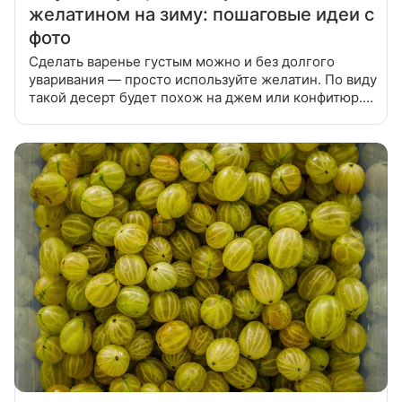
желатином на зиму: пошаговые идеи с
фото
Сделать варенье густым можно и без долгого
уваривания — просто используйте желатин. По виду
такой десерт будет похож на джем или конфитюр.
Мы собрали лучшие рецепты варенья с желатином
из разных фруктов и ягод.