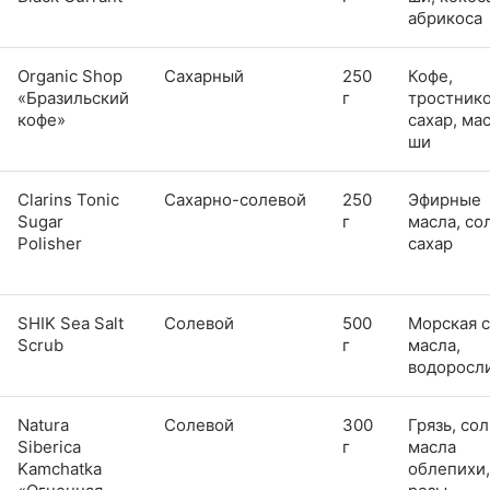
абрикоса
Organic Shop
Сахарный
250
Кофе,
«Бразильский
г
тростник
кофе»
сахар, ма
ши
Clarins Tonic
Сахарно-солевой
250
Эфирные
Sugar
г
масла, сол
Polisher
сахар
SHIK Sea Salt
Солевой
500
Морская с
Scrub
г
масла,
водоросл
Natura
Солевой
300
Грязь, сол
Siberica
г
масла
Kamchatka
облепихи,