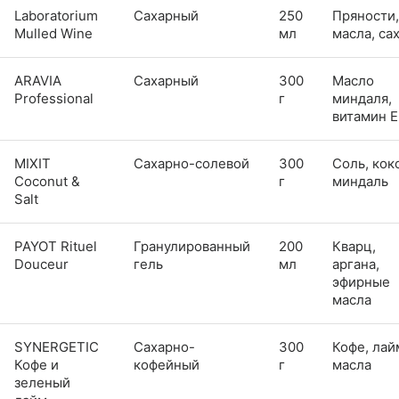
Laboratorium
Сахарный
250
Пряности,
Mulled Wine
мл
масла, са
ARAVIA
Сахарный
300
Масло
Professional
г
миндаля,
витамин E
MIXIT
Сахарно-солевой
300
Соль, кок
Coconut &
г
миндаль
Salt
PAYOT Rituel
Гранулированный
200
Кварц,
Douceur
гель
мл
аргана,
эфирные
масла
SYNERGETIC
Сахарно-
300
Кофе, лай
Кофе и
кофейный
г
масла
зеленый