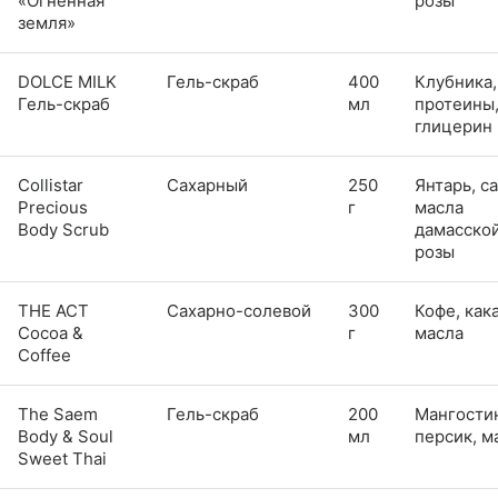
«Огненная
розы
земля»​​​​​​​
DOLCE MILK
Гель-скраб
400
Клубника,
Гель-скраб
мл
протеины
глицерин
​​​​​​​Collistar
Сахарный
250
Янтарь, са
Precious
г
масла
Body Scrub
дамасско
розы
THE ACT
Сахарно-солевой
300
Кофе, кака
Cocoa &
г
масла
Coffee
The Saem
Гель-скраб
200
Мангости
Body & Soul
мл
персик, м
Sweet Thai