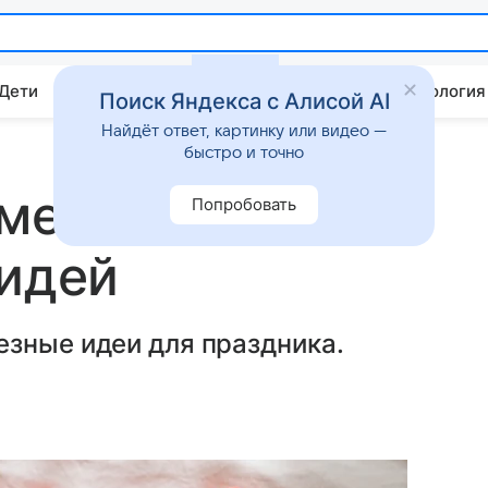
 Дети
Дом
Гороскопы
Стиль жизни
Психология
Поиск Яндекса с Алисой AI
Найдёт ответ, картинку или видео —
быстро и точно
ме на 8 Марта
Попробовать
 идей
езные идеи для праздника.