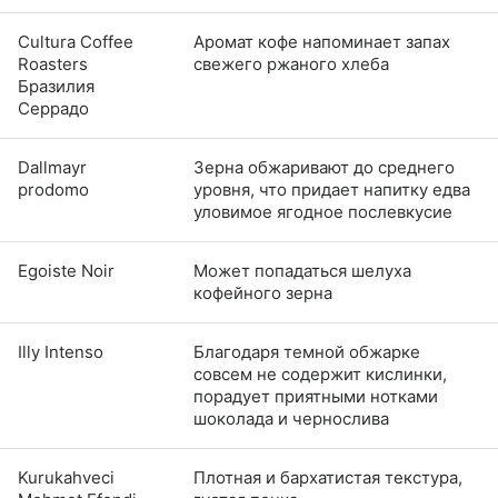
Cultura Coffee
Аромат кофе напоминает запах
Roasters
свежего ржаного хлеба
Бразилия
Серрадо
Dallmayr
Зерна обжаривают до среднего
prodomo
уровня, что придает напитку едва
уловимое ягодное послевкусие
Egoiste Noir
Может попадаться шелуха
кофейного зерна
Illy Intenso
Благодаря темной обжарке
совсем не содержит кислинки,
порадует приятными нотками
шоколада и чернослива
Kurukahveci
Плотная и бархатистая текстура,