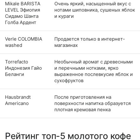
Mikale BARISTA
Очень яркий, насыщенный вкус с
LEVEL Эфиопия
нотами шиповника, сушеных яблок
Сидамо Шанта
и кураги
Голба Ардент
Verle COLOMBIA
Продается только в интернет-
washed
магазинах
Torrefacto
Необычный аромат с древесными
Индонезия Гайо
и перечными нотками, ярко
Беланги
выраженное послевкусие яблок и
сухофруктов
Hausbrandt
После приготовления на
Americano
поверхности напитка образуется
плотная кремовая пенка
Рейтинг топ-5 молотого кофе