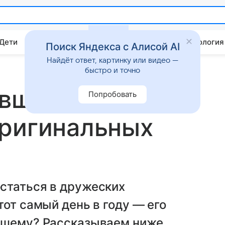
 Дети
Дом
Гороскопы
Стиль жизни
Психология
Поиск Яндекса с Алисой AI
Найдёт ответ, картинку или видео —
быстро и точно
вшему на день
Попробовать
оригинальных
статься в дружеских
тот самый день в году — его
вшему? Рассказываем ниже.