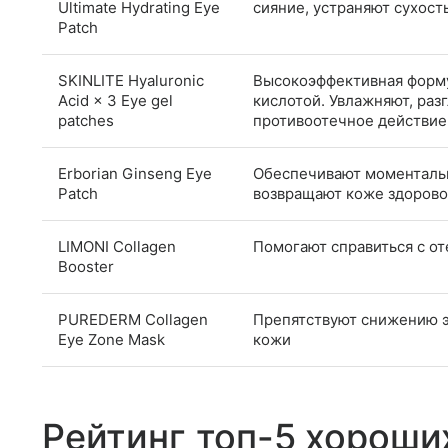
Ultimate Hydrating Eye
сияние, устраняют сухост
Patch
SKINLITE Hyaluronic
Высокоэффективная форму
Acid × 3 Eye gel
кислотой. Увлажняют, ра
patches
противоотечное действие
Erborian Ginseng Eye
Обеспечивают моменталь
Patch
возвращают коже здоров
LIMONI Сollagen
Помогают справиться с о
Booster
PUREDERM Collagen
Препятствуют снижению э
Eye Zone Mask
кожи
Рейтинг топ-5 хороши