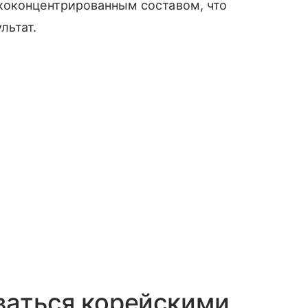
коконцентрированным составом, что
льтат.
ваться корейскими