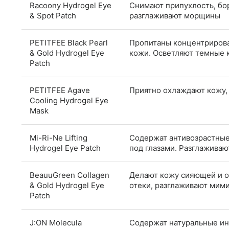
Racoony Hydrogel Eye
Снимают припухлость, бо
& Spot Patch
разглаживают морщины
PETITFEE Black Pearl
Пропитаны концентрирова
& Gold Hydrogel Eye
кожи. Осветляют темные 
Patch
PETITFEE Agave
Приятно охлаждают кожу,
Cooling Hydrogel Eye
Mask
Mi-Ri-Ne Lifting
Содержат антивозрастные
Hydrogel Eye Patch
под глазами. Разглажива
BeauuGreen Collagen
Делают кожу сияющей и 
& Gold Hydrogel Eye
отеки, разглаживают ми
Patch
J:ON Molecula
Содержат натуральные ин