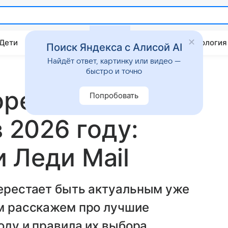
 Дети
Дом
Гороскопы
Стиль жизни
Психология
Поиск Яндекса с Алисой AI
Найдёт ответ, картинку или видео —
быстро и точно
орейских
Попробовать
в 2026 году:
 Леди Mail
перестает быть актуальным уже
ом расскажем про лучшие
году и правила их выбора.