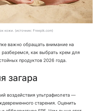
нок кожи.
источник:
Freepik.com
пке важно обращать внимание на
 разберемся, как выбрать крем для
стойных продуктов 2026 года.
я загара
вий воздействия ультрафиолета —
ждевременного старения. Оценить
 и аббревиатуре SPF. Чем выше этот