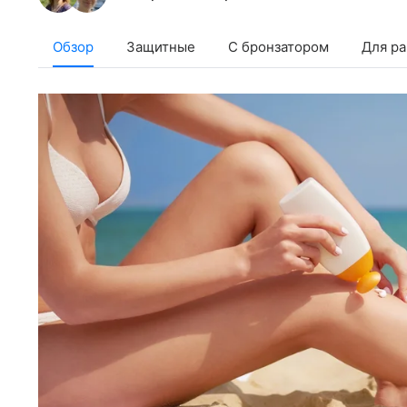
Обзор
Защитные
С бронзатором
Для ра