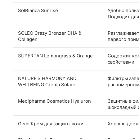
SolBianca Sunrise
Удобно пользо
Подходит для
SOLEO Crazy Bronzer DHA &
Разглаживает
Collagen
первого при
SUPERTAN Lemongrass & Orange
Содержит ко
свойствами
NATURE'S HARMONY AND
Фильтры запе
WELLBEING Crema Solare
равномерным
Medipharma Cosmetics Hyaluron
Защитные фи
шоколадный о
Geco Крем для защиты кожи
Хорошо держи