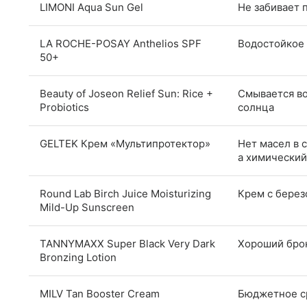
LIMONI Aqua Sun Gel
Не забивает 
LA ROCHE-POSAY Anthelios SPF
Водостойкое 
50+
Beauty of Joseon Relief Sun: Rice +
Смывается во
Probiotics
солнца
GELTEK Крем «Мультипротектор»
Нет масел в 
а химический
Round Lab Birch Juice Moisturizing
Крем с берез
Mild-Up Sunscreen
TANNYMAXX Super Black Very Dark
Хороший бро
Bronzing Lotion
MILV Tan Booster Cream
Бюджетное ср