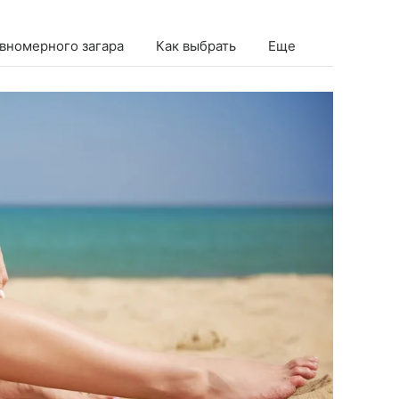
вномерного загара
Как выбрать
Еще