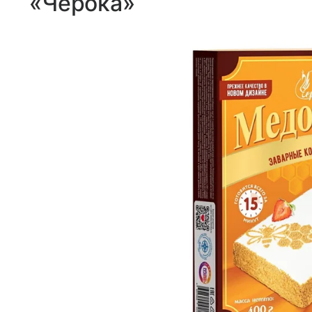
«Черока»