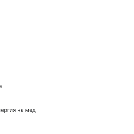
е
лергия на мед