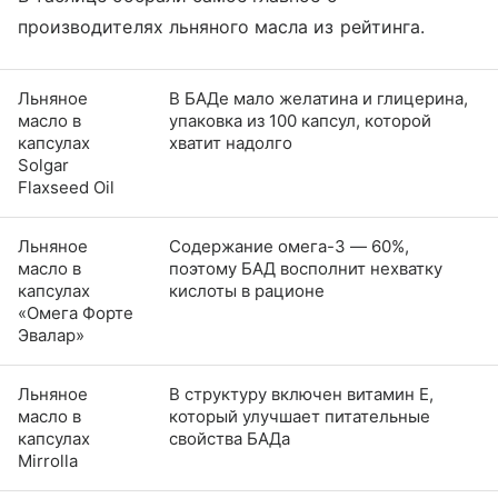
производителях льняного масла из рейтинга.
Льняное
В БАДе мало желатина и глицерина,
масло в
упаковка из 100 капсул, которой
капсулах
хватит надолго
Solgar
Flaxseed Oil
Льняное
Содержание омега-3 ― 60%,
масло в
поэтому БАД восполнит нехватку
капсулах
кислоты в рационе
«Омега Форте
Эвалар»
Льняное
В структуру включен витамин E,
масло в
который улучшает питательные
капсулах
свойства БАДа
Mirrolla