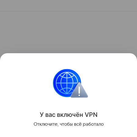
У вас включ
ён
V
P
N
Отключите, чтобы всё работало