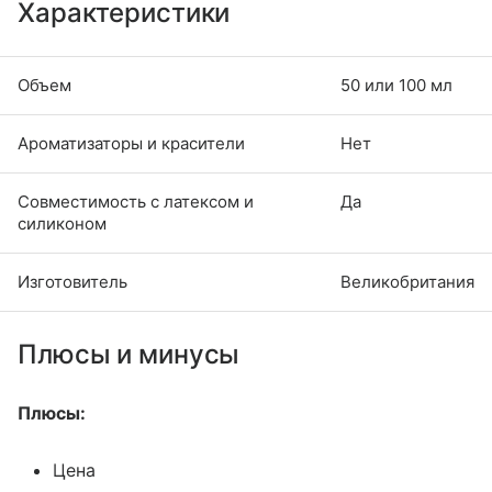
Характеристики
Объем
50 или 100 мл
Ароматизаторы и красители
Нет
Совместимость с латексом и
Да
силиконом
Изготовитель
Великобритания
Плюсы и минусы
Плюсы:
Цена