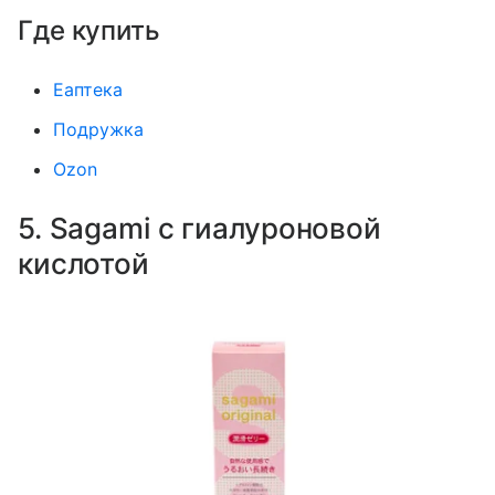
Где купить
Еаптека
Подружка
Ozon
5. Sagami с гиалуроновой
кислотой