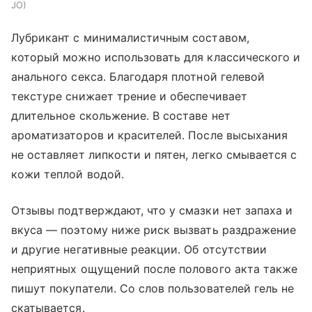
JO
Лубрикант с минималистичным составом,
который можно использовать для классического и
анального секса. Благодаря плотной гелевой
текстуре снижает трение и обеспечивает
длительное скольжение. В составе нет
ароматизаторов и красителей. После высыхания
не оставляет липкости и пятен, легко смывается с
кожи теплой водой.
Отзывы подтверждают, что у смазки нет запаха и
вкуса — поэтому ниже риск вызвать раздражение
и другие негативные реакции. Об отсутствии
неприятных ощущений после полового акта также
пишут покупатели. Со слов пользователей гель не
скатывается.