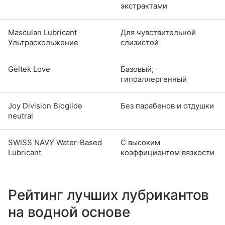
экстрактами
Masculan Lubricant
Для чувствительной
Ультраскольжение
слизистой
Geltek Love
Базовый,
гипоаллергенный
Joy Division Bioglide
Без парабенов и отдушки
neutral
SWISS NAVY Water-Based
С высоким
Lubricant
коэффициентом вязкости
Рейтинг лучших лубрикантов
на водной основе