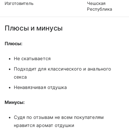
Изготовитель
Чешская
Республика
Плюсы и минусы
Плюсы:
Не скатывается
Подходит для классического и анального
секса
Ненавязчивая отдушка
Минусы:
Судя по отзывам не всем покупателям
нравится аромат отдушки