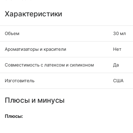
Характеристики
Объем
30 мл
Ароматизаторы и красители
Нет
Совместимость с латексом и силиконом
Да
Изготовитель
США
Плюсы и минусы
Плюсы: