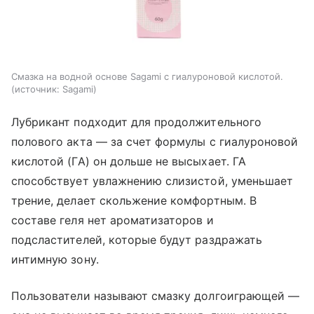
Смазка на водной основе Sagami с гиалуроновой кислотой.
источник:
Sagami
Лубрикант подходит для продолжительного
полового акта — за счет формулы с гиалуроновой
кислотой (ГА) он дольше не высыхает. ГА
способствует увлажнению слизистой, уменьшает
трение, делает скольжение комфортным. В
составе геля нет ароматизаторов и
подсластителей, которые будут раздражать
интимную зону.
Пользователи называют смазку долгоиграющей —