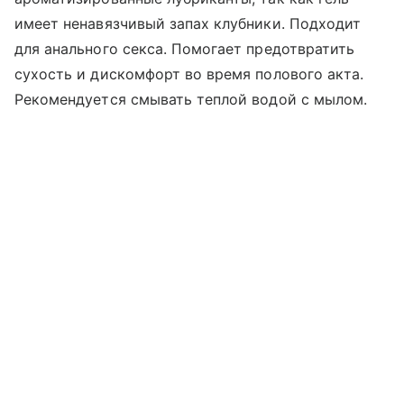
имеет ненавязчивый запах клубники. Подходит
для анального секса. Помогает предотвратить
сухость и дискомфорт во время полового акта.
Рекомендуется смывать теплой водой с мылом.