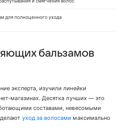
распутывания и смягчения волос
ам для полноценного ухода
няющих бальзамов
ние эксперта, изучили линейки
нет-магазинах. Десятка лучших — это
работающими составами, невесомыми
 делают
уход за волосами
максимально