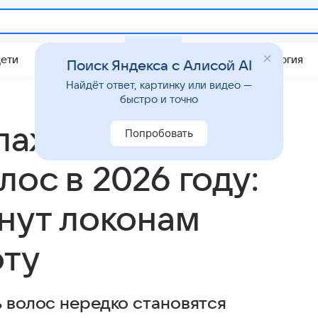
Дети
Дом
Гороскопы
Стиль жизни
Психология
Поиск Яндекса с Алисой AI
Найдёт ответ, картинку или видео —
быстро и точно
влажняющих
Попробовать
лос в 2026 году:
рнут локонам
оту
ь волос нередко становятся