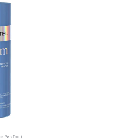
к:
Рив Гош