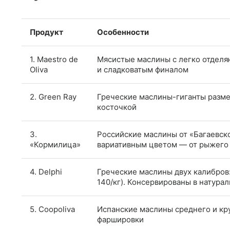
Продукт
Особенности
1. Maestro de
Мясистые маслины с легко отделя
Oliva
и сладковатым финалом
2. Green Ray
Греческие маслины-гиганты разме
косточкой
3.
Российские маслины от «Багаевско
«Кормилица»
вариативным цветом — от рыжего
4. Delphi
Греческие маслины двух калибров: 
140/кг). Консервированы в натура
5. Coopoliva
Испанские маслины среднего и кр
фаршировки