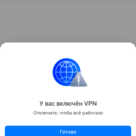
У вас включ
ён
V
P
N
Отключите, чтобы всё работало
Готово